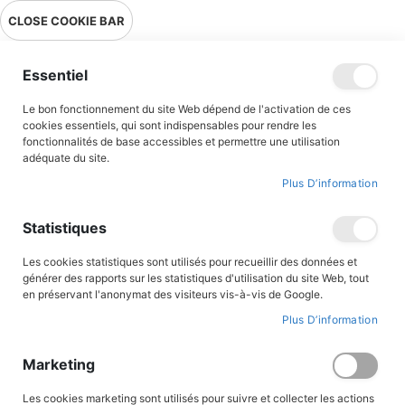
Livraison en point relais en France métropolitaine à 0,01€ à partir
CLOSE COOKIE BAR
de 39 € d'achats !
Menu
Essentiel
Le bon fonctionnement du site Web dépend de l'activation de ces
Accueil
Langelot passe à l'ennemi
cookies essentiels, qui sont indispensables pour rendre les
fonctionnalités de base accessibles et permettre une utilisation
adéquate du site.
Plus D’information
Skip
to
the
Statistiques
end
of
the
Les cookies statistiques sont utilisés pour recueillir des données et
images
générer des rapports sur les statistiques d'utilisation du site Web, tout
gallery
en préservant l'anonymat des visiteurs vis-à-vis de Google.
Plus D’information
Marketing
Les cookies marketing sont utilisés pour suivre et collecter les actions