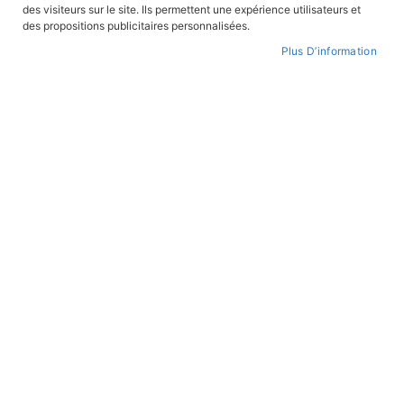
des visiteurs sur le site. Ils permettent une expérience utilisateurs et
des propositions publicitaires personnalisées.
Plus D’information
Skip
to
FEUILLETER
WISHLIST
the
beginning
of
the
images
gallery