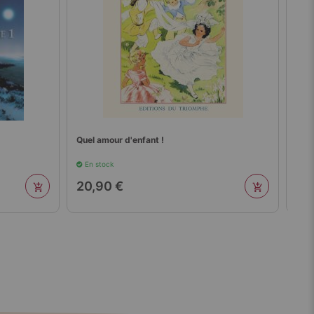
Quel amour d'enfant !
Aprè
En stock
En 
20,90 €
20