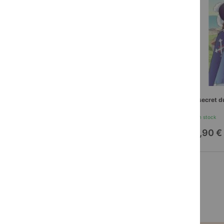
Vacances et liberté
Le secret du
En stock
En stock
11,90 €
10,90 €