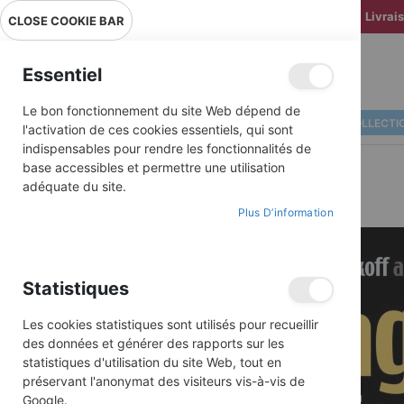
Livrai
CLOSE COOKIE BAR
Essentiel
Le bon fonctionnement du site Web dépend de
ALBUMS ILLUSTRÉS
BD COLLECTI
l'activation de ces cookies essentiels, qui sont
indispensables pour rendre les fonctionnalités de
base accessibles et permettre une utilisation
adéquate du site.
Plus D’information
Skip
to
the
end
Statistiques
of
the
images
Les cookies statistiques sont utilisés pour recueillir
gallery
des données et générer des rapports sur les
statistiques d'utilisation du site Web, tout en
préservant l'anonymat des visiteurs vis-à-vis de
Google.