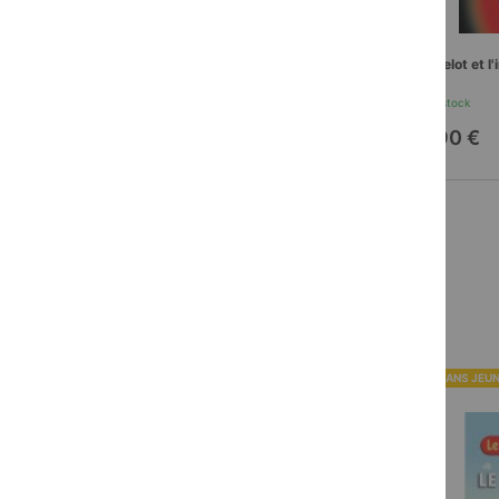
Langelot agent secret
Langelot et l
En stock
En stock
11,90 €
11,90 €
ROMANS JEUNESSE
ROMANS JEU