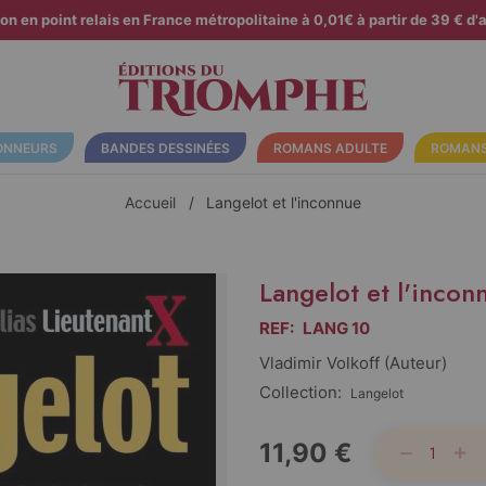
son en point relais en France métropolitaine à 0,01€ à partir de 39 € d'a
ONNEURS
BANDES DESSINÉES
ROMANS ADULTE
ROMANS
Accueil
Langelot et l'inconnue
Langelot et l'incon
REF:
LANG 10
Vladimir Volkoff (auteur)
Collection:
Langelot
11,90 €