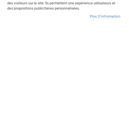
FILTRER PAR
des visiteurs sur le site. Ils permettent une expérience utilisateurs et
des propositions publicitaires personnalisées.
Plus D’information
Par
ordre
croissant
ROMANS JEUNESSE
ROMANS JEUNESSE
Les Survivants des quatre
Le groupe clandestin
vallées
En stock
En stock