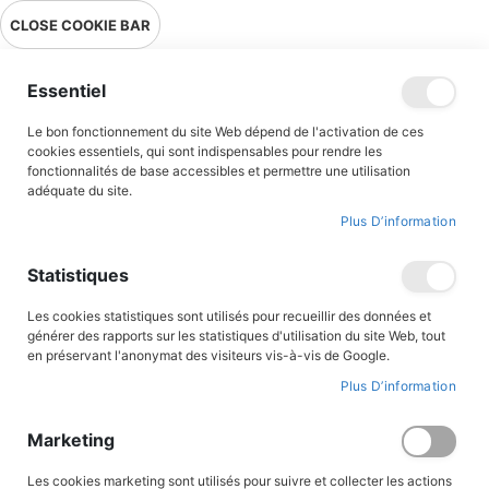
Livraison en point relais en France métropolitaine à 0,01€ à partir
CLOSE COOKIE BAR
de 39 € d'achats !
Menu
Essentiel
Le bon fonctionnement du site Web dépend de l'activation de ces
cookies essentiels, qui sont indispensables pour rendre les
fonctionnalités de base accessibles et permettre une utilisation
adéquate du site.
Romans jeunesse
Plus D’information
Des romans parfaitement adaptés aux jeunes lecteurs...
Statistiques
A travers les aventures de Magarcane, du Prince Eric, du clan des
Bordesoule, de Langelot, du Mouron Rouge et bien d’autres
Les cookies statistiques sont utilisés pour recueillir des données et
encore, nos jeunes lecteurs seront emportés dans des aventures
générer des rapports sur les statistiques d'utilisation du site Web, tout
palpitantes, teintées de valeurs héroïques et fraternelles. Au
en préservant l'anonymat des visiteurs vis-à-vis de Google.
Triomphe, nous souhaitons proposer des lectures fiables et de
Plus D’information
qualité et des sujets adaptés à nos lecteurs, et nous porter
garants de nos contenus aux adultes soucieux de transmettre le
goût et la passion de la lecture aux plus jeunes.
Marketing
Les cookies marketing sont utilisés pour suivre et collecter les actions