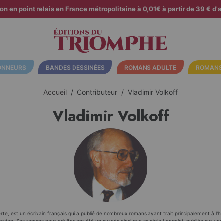
son en point relais en France métropolitaine à 0,01€ à partir de 39 € d'a
ONNEURS
BANDES DESSINÉES
ROMANS ADULTE
ROMANS
Accueil
Contributeur
Vladimir Volkoff
Vladimir Volkoff
erte, est un écrivain français qui a publié de nombreux romans ayant trait principalement à l'hi
rdon. Ses romans pour adultes ont été un succès ainsi que sa série Langelot, publiée sur une