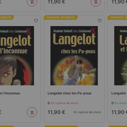
€
11,90 €
11,90 
UNESSE
ROMANS JEUNESSE
ROMANS J
et l'inconnue
Langelot chez les Pa-pous
Langelot 
En rupture de stock
En stock
€
11,90 €
11,90 
En rupture de stock