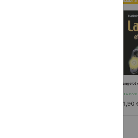
ROMANS JE
Langelot 
En stock
11,90 