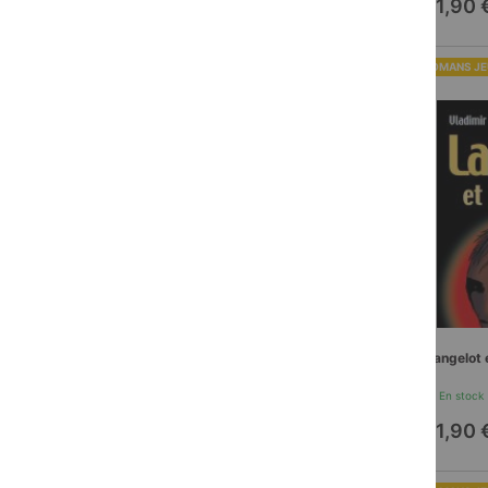
11,90 
ROMANS JE
Langelot 
En stock
11,90 