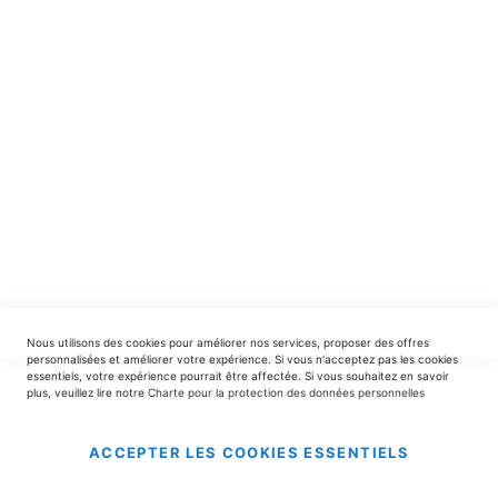
spéciales.
INSCRIPTION
EDITIONS DU TRIOMPHE
contact@editionsdutriomphe.fr
01.40.54.06.91
SERVICES
Nous utilisons des cookies pour améliorer nos services, proposer des offres
LIVRAISON & PAIEMENT
personnalisées et améliorer votre expérience. Si vous n'acceptez pas les cookies
essentiels, votre expérience pourrait être affectée. Si vous souhaitez en savoir
plus, veuillez lire notre
Charte pour la protection des données personnelles
INFORMATIONS
ACCEPTER LES COOKIES ESSENTIELS