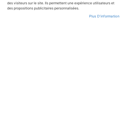
des visiteurs sur le site. Ils permettent une expérience utilisateurs et
CONNEXION
des propositions publicitaires personnalisées.
Plus D’information
CRÉER UN COMPTE
Mot de passe oublié ?
PAIEMENT SÉCURISÉ
Paiement par CB avec 3DS