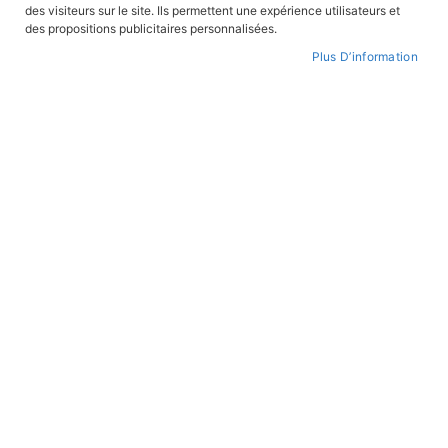
ordre
des visiteurs sur le site. Ils permettent une expérience utilisateurs et
croissant
des propositions publicitaires personnalisées.
ROMANS JEUNESSE
ROMANS JEUNESSE
Plus D’information
Pagaille catalane
Mystère dans les Pyrénées
En stock
En stock
12,90 €
12,90 €
ROMANS JEUNESSE
ROMANS JEUNESSE