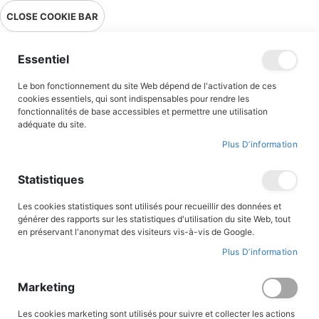
Livraison en point relais en France métropolitaine à 0,01€ à partir
CLOSE COOKIE BAR
de 39 € d'achats !
Menu
Essentiel
Le bon fonctionnement du site Web dépend de l'activation de ces
cookies essentiels, qui sont indispensables pour rendre les
fonctionnalités de base accessibles et permettre une utilisation
adéquate du site.
Premières lectures
Plus D’information
Albums illustrés
Statistiques
Des premières lectures aux romans ados, découvrez notre
Les cookies statistiques sont utilisés pour recueillir des données et
sélection de romans pour tous les âges et tous les goûts.
générer des rapports sur les statistiques d'utilisation du site Web, tout
en préservant l'anonymat des visiteurs vis-à-vis de Google.
Plus D’information
FILTRER PAR
Marketing
Par
Les cookies marketing sont utilisés pour suivre et collecter les actions