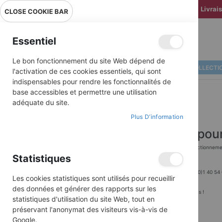
Livrai
CLOSE COOKIE BAR
Essentiel
Le bon fonctionnement du site Web dépend de
ALBUMS ILLUSTRÉS
BD COLLECTI
l'activation de ces cookies essentiels, qui sont
indispensables pour rendre les fonctionnalités de
base accessibles et permettre une utilisation
adéquate du site.
Plus D’information
Que pouvons-nous faire pour
Un problème avec votre commande ? Une question sur le fonctionnement
Statistiques
Vous trouverez peut-être votre réponse dans notre FAQ.
Si ce n'est pas le cas, contactez-nous par téléphone au +33 (0)1 40 54 
Les cookies statistiques sont utilisés pour recueillir
ou par e-mail :
commande@editionsdutriomphe.fr
.
des données et générer des rapports sur les
Nous nous ferons un plaisir de répondre à toutes vos questions !
statistiques d'utilisation du site Web, tout en
préservant l'anonymat des visiteurs vis-à-vis de
Google.