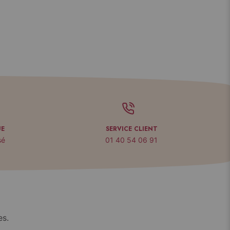
UE
SERVICE CLIENT
sé
01 40 54 06 91
es.