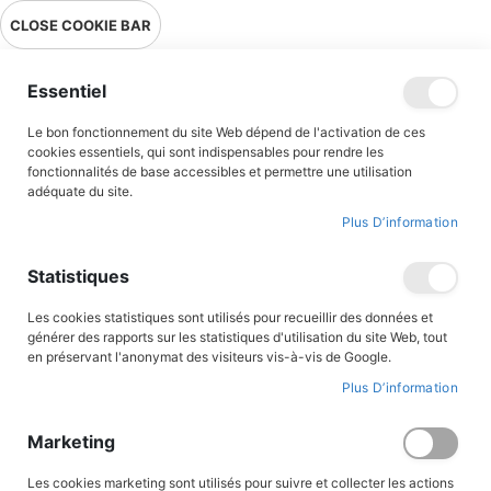
Livraison en point relais en France métropolitaine à 0,01€ à partir
CLOSE COOKIE BAR
de 39 € d'achats !
Menu
Essentiel
Le bon fonctionnement du site Web dépend de l'activation de ces
Accueil
Le Mouron Rouge tome 1
cookies essentiels, qui sont indispensables pour rendre les
fonctionnalités de base accessibles et permettre une utilisation
adéquate du site.
Plus D’information
Skip
to
the
Statistiques
end
of
the
Les cookies statistiques sont utilisés pour recueillir des données et
images
générer des rapports sur les statistiques d'utilisation du site Web, tout
gallery
en préservant l'anonymat des visiteurs vis-à-vis de Google.
Plus D’information
Marketing
Les cookies marketing sont utilisés pour suivre et collecter les actions