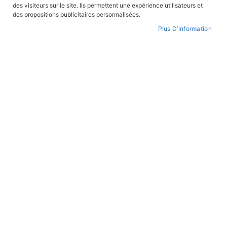
des visiteurs sur le site. Ils permettent une expérience utilisateurs et
des propositions publicitaires personnalisées.
Plus D’information
Skip
to
WISHLIST
the
beginning
of
the