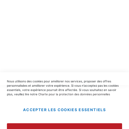
INSCRIPTION
EDITIONS DU TRIOMPHE
contact@editionsdutriomphe.fr
01.40.54.06.91
SERVICES
Nous utilisons des cookies pour améliorer nos services, proposer des offres
LIVRAISON & PAIEMENT
personnalisées et améliorer votre expérience. Si vous n'acceptez pas les cookies
essentiels, votre expérience pourrait être affectée. Si vous souhaitez en savoir
plus, veuillez lire notre
Charte pour la protection des données personnelles
INFORMATIONS
ACCEPTER LES COOKIES ESSENTIELS
Copyright © 2025 EDITIONS DU TRIOMPHE.