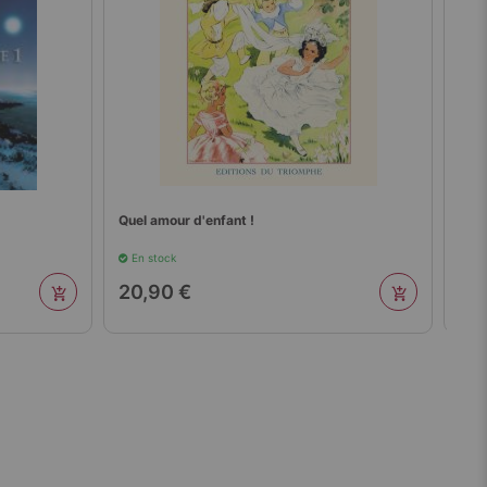
Quel amour d'enfant !
Aprè
En stock
En 
20,90 €
20