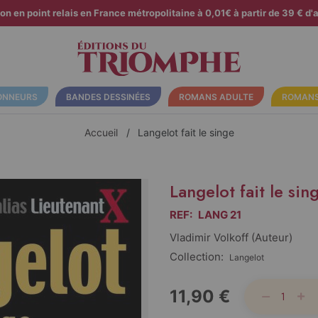
son en point relais en France métropolitaine à 0,01€ à partir de 39 € d'a
ONNEURS
BANDES DESSINÉES
ROMANS ADULTE
ROMANS
Accueil
Langelot fait le singe
Langelot fait le sin
REF:
LANG 21
Vladimir Volkoff (auteur)
Collection:
Langelot
11,90 €