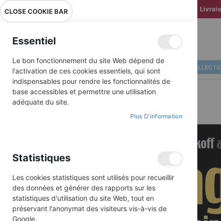
Livrai
CLOSE COOKIE BAR
Essentiel
Le bon fonctionnement du site Web dépend de
ALBUMS ILLUSTRÉS
BD COLLECTI
l'activation de ces cookies essentiels, qui sont
indispensables pour rendre les fonctionnalités de
base accessibles et permettre une utilisation
adéquate du site.
Plus D’information
Skip
to
the
end
Statistiques
of
the
images
Les cookies statistiques sont utilisés pour recueillir
gallery
des données et générer des rapports sur les
statistiques d'utilisation du site Web, tout en
préservant l'anonymat des visiteurs vis-à-vis de
Google.