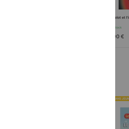
Langelot agent secret
Langelot et l
En stock
En stock
11,90 €
11,90 €
ROMANS JEUNESSE
ROMANS JEU