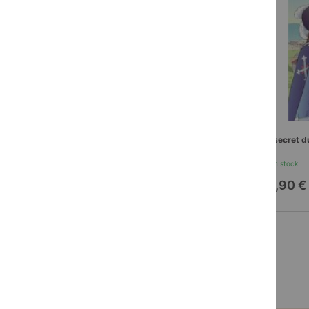
Vacances et liberté
Le secret du
En stock
En stock
11,90 €
10,90 €