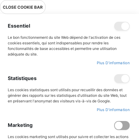
Livraison en point relais en France métropolitaine à 0,01€ à partir
CLOSE COOKIE BAR
de 39 € d'achats !
Menu
Essentiel
Le bon fonctionnement du site Web dépend de l'activation de ces
Accueil
Les louvettes et les santons
cookies essentiels, qui sont indispensables pour rendre les
fonctionnalités de base accessibles et permettre une utilisation
adéquate du site.
Plus D’information
Skip
to
the
Statistiques
end
of
the
Les cookies statistiques sont utilisés pour recueillir des données et
images
générer des rapports sur les statistiques d'utilisation du site Web, tout
gallery
en préservant l'anonymat des visiteurs vis-à-vis de Google.
Plus D’information
Marketing
Les cookies marketing sont utilisés pour suivre et collecter les actions