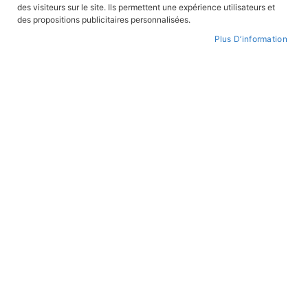
des visiteurs sur le site. Ils permettent une expérience utilisateurs et
des propositions publicitaires personnalisées.
Plus D’information
Skip
to
WISHLIST
the
beginning
of
the
images
gallery
Les louvettes et les santons