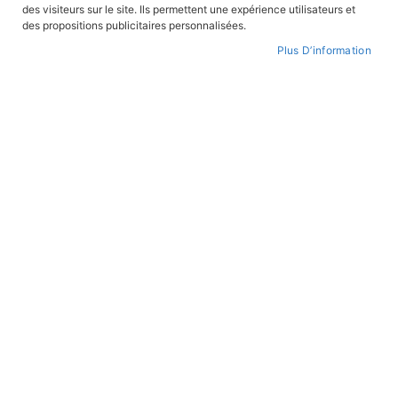
des visiteurs sur le site. Ils permettent une expérience utilisateurs et
des propositions publicitaires personnalisées.
Plus D’information
Skip
to
FEUILLETER
WISHLIST
the
beginning
of
the
images
gallery
Magarcane tome 5 - La Ravine d'Espeïra
REF:
MAGAR5
Matthieu Bobin (auteur)