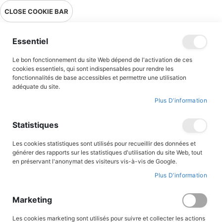
Livraison en point relais en France métropolitaine à 0,01€ à partir
CLOSE COOKIE BAR
de 39 € d'achats !
Menu
Essentiel
Le bon fonctionnement du site Web dépend de l'activation de ces
Accueil
Magarcane tome 5 - La Ravine d'Espeïra
cookies essentiels, qui sont indispensables pour rendre les
fonctionnalités de base accessibles et permettre une utilisation
adéquate du site.
Plus D’information
Skip
to
the
Statistiques
end
of
the
Les cookies statistiques sont utilisés pour recueillir des données et
images
générer des rapports sur les statistiques d'utilisation du site Web, tout
gallery
en préservant l'anonymat des visiteurs vis-à-vis de Google.
Plus D’information
Marketing
Les cookies marketing sont utilisés pour suivre et collecter les actions