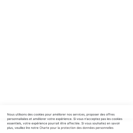
NE MANQUEZ RIEN ! ABONNEZ-VOUS !
Recevez en avant-première nos nouveautés et offres
spéciales.
INSCRIPTION
EDITIONS DU TRIOMPHE
contact@editionsdutriomphe.fr
01.40.54.06.91
SERVICES
Nous utilisons des cookies pour améliorer nos services, proposer des offres
LIVRAISON & PAIEMENT
personnalisées et améliorer votre expérience. Si vous n'acceptez pas les cookies
essentiels, votre expérience pourrait être affectée. Si vous souhaitez en savoir
plus, veuillez lire notre
Charte pour la protection des données personnelles
INFORMATIONS