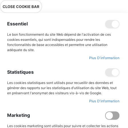
Livraison en point relais en France métropolitaine à 0,01€ à partir
CLOSE COOKIE BAR
de 39 € d'achats !
Menu
Essentiel
Le bon fonctionnement du site Web dépend de l'activation de ces
Accueil
Contributeur
Baronne Orczy
cookies essentiels, qui sont indispensables pour rendre les
fonctionnalités de base accessibles et permettre une utilisation
Baronne Orczy
adéquate du site.
Plus D’information
Statistiques
Par
Les cookies statistiques sont utilisés pour recueillir des données et
ordre
générer des rapports sur les statistiques d'utilisation du site Web, tout
décroissant
en préservant l'anonymat des visiteurs vis-à-vis de Google.
ROMANS JEUNESSE
ROMANS JEUNESSE
Plus D’information
Marketing
Les cookies marketing sont utilisés pour suivre et collecter les actions