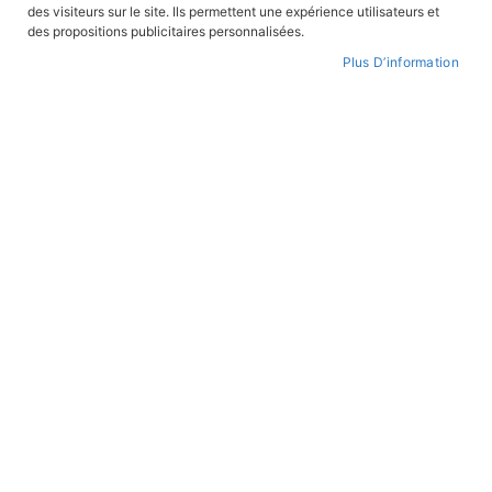
des visiteurs sur le site. Ils permettent une expérience utilisateurs et
des propositions publicitaires personnalisées.
Plus D’information
Le Mouron Rouge tome 1
Le Mouron Rouge tome 7 - La
revanche
En stock
En stock
17,90 €
17,90 €
ROMANS JEUNESSE
ROMANS JEUNESSE