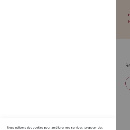
PAIEMENT SÉCURISÉ
Paiement par CB avec 3DS
P
Re
EDITIONS DU TRIOMPHE
Nous utilisons des cookies pour améliorer nos services, proposer des