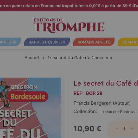
son en point relais en France métropolitaine à 0,01€ à partir de 39 € d'a
ONNEURS
BANDES DESSINÉES
ROMANS ADULTE
ROMANS
Accueil
Le secret du Café du Commerce
Le secret du Café
REF:
BOR 28
Francis Bergeron (auteur)
Collection:
Le clan des Bordesoul
10,90 €