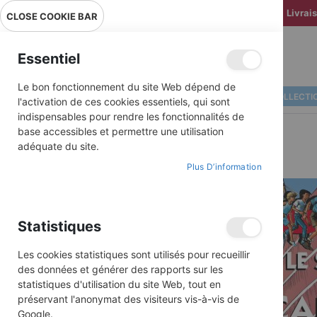
Livrai
CLOSE COOKIE BAR
Essentiel
Le bon fonctionnement du site Web dépend de
ALBUMS ILLUSTRÉS
BD COLLECTI
l'activation de ces cookies essentiels, qui sont
indispensables pour rendre les fonctionnalités de
base accessibles et permettre une utilisation
adéquate du site.
Plus D’information
Skip
to
the
end
Statistiques
of
the
images
Les cookies statistiques sont utilisés pour recueillir
gallery
des données et générer des rapports sur les
statistiques d'utilisation du site Web, tout en
préservant l'anonymat des visiteurs vis-à-vis de
Google.