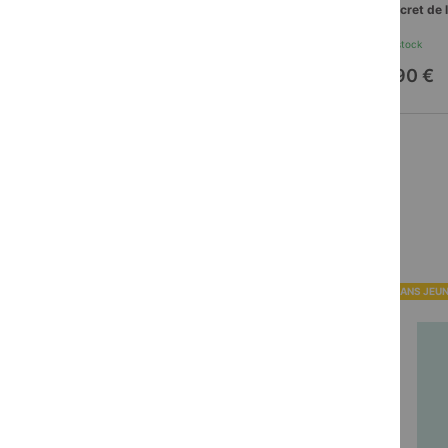
Le secret de Trousse-Chemise
Le secret de 
En stock
En stock
10,90 €
10,90 €
ROMANS JEUNESSE
ROMANS JEU