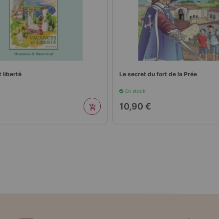
u fort de la Prée
Le Mouron Rouge tome 1
En stock
17,90 €