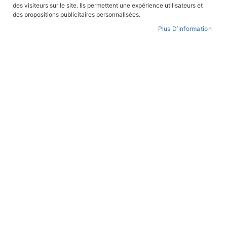
des visiteurs sur le site. Ils permettent une expérience utilisateurs et
CONNEXION
des propositions publicitaires personnalisées.
Plus D’information
CRÉER UN COMPTE
Mot de passe oublié ?
PAIEMENT SÉCURISÉ
Paiement par CB avec 3DS