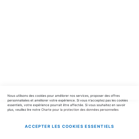
spéciales.
INSCRIPTION
EDITIONS DU TRIOMPHE
contact@editionsdutriomphe.fr
01.40.54.06.91
SERVICES
Nous utilisons des cookies pour améliorer nos services, proposer des offres
LIVRAISON & PAIEMENT
personnalisées et améliorer votre expérience. Si vous n'acceptez pas les cookies
essentiels, votre expérience pourrait être affectée. Si vous souhaitez en savoir
plus, veuillez lire notre
Charte pour la protection des données personnelles
INFORMATIONS
ACCEPTER LES COOKIES ESSENTIELS