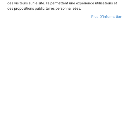
des visiteurs sur le site. Ils permettent une expérience utilisateurs et
des propositions publicitaires personnalisées.
Plus D’information
Skip
to
WISHLIST
the
beginning
of
the
images
gallery
Le secret de la Bataille de Verdun