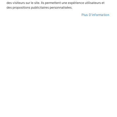
des visiteurs sur le site. Ils permettent une expérience utilisateurs et
des propositions publicitaires personnalisées.
Plus D’information
Skip
to
WISHLIST
the
beginning
of
the
images
gallery
Cahier de vacances - Du CM1 au CM2
REF:
JULCM1