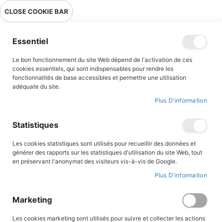
Livraison en point relais en France métropolitaine à 0,01€ à partir
CLOSE COOKIE BAR
de 39 € d'achats !
Menu
Essentiel
Le bon fonctionnement du site Web dépend de l'activation de ces
Accueil
Cahier de vacances - Du CM1 au CM2
cookies essentiels, qui sont indispensables pour rendre les
fonctionnalités de base accessibles et permettre une utilisation
adéquate du site.
Plus D’information
Skip
to
the
Statistiques
end
of
the
Les cookies statistiques sont utilisés pour recueillir des données et
images
générer des rapports sur les statistiques d'utilisation du site Web, tout
gallery
en préservant l'anonymat des visiteurs vis-à-vis de Google.
Plus D’information
Marketing
Les cookies marketing sont utilisés pour suivre et collecter les actions