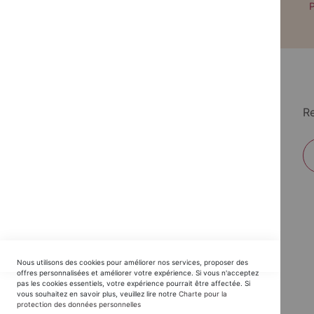
Paiement par CB avec 3DS
P
Re
EDITIONS DU TRIOMPHE
Nous utilisons des cookies pour améliorer nos services, proposer des
Horaires SAV :
offres personnalisées et améliorer votre expérience. Si vous n'acceptez
pas les cookies essentiels, votre expérience pourrait être affectée. Si
du Lundi au Jeudi : 9h30 -12h30 / 14h - 17h30
vous souhaitez en savoir plus, veuillez lire notre
Charte pour la
protection des données personnelles
Vendredi : 9h30 - 12h30 / 14h - 16h00