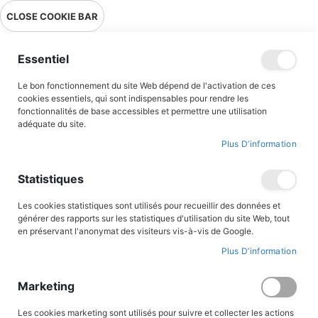
Livraison en point relais en France métropolitaine à 0,01€ à partir
CLOSE COOKIE BAR
de 39 € d'achats !
Menu
Essentiel
Le bon fonctionnement du site Web dépend de l'activation de ces
Accueil
Sous-marins français - 150 ans sous les mers
cookies essentiels, qui sont indispensables pour rendre les
fonctionnalités de base accessibles et permettre une utilisation
adéquate du site.
Plus D’information
Skip
to
the
Statistiques
end
of
the
Les cookies statistiques sont utilisés pour recueillir des données et
images
générer des rapports sur les statistiques d'utilisation du site Web, tout
gallery
en préservant l'anonymat des visiteurs vis-à-vis de Google.
Plus D’information
Marketing
Les cookies marketing sont utilisés pour suivre et collecter les actions