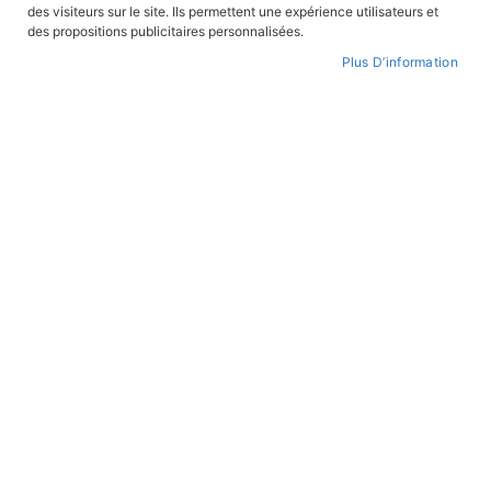
des visiteurs sur le site. Ils permettent une expérience utilisateurs et
des propositions publicitaires personnalisées.
Plus D’information
Skip
to
FEUILLETER
WISHLIST
the
beginning
of
the
images
gallery
Sous-marins français - 150 ans sous les
mers
REF:
SMARIN