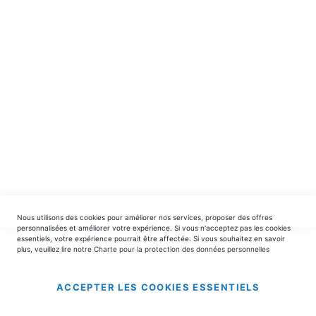
spéciales.
INSCRIPTION
EDITIONS DU TRIOMPHE
contact@editionsdutriomphe.fr
01.40.54.06.91
SERVICES
Nous utilisons des cookies pour améliorer nos services, proposer des offres
LIVRAISON & PAIEMENT
personnalisées et améliorer votre expérience. Si vous n'acceptez pas les cookies
essentiels, votre expérience pourrait être affectée. Si vous souhaitez en savoir
plus, veuillez lire notre
Charte pour la protection des données personnelles
INFORMATIONS
ACCEPTER LES COOKIES ESSENTIELS