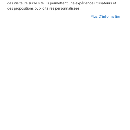
des visiteurs sur le site. Ils permettent une expérience utilisateurs et
des propositions publicitaires personnalisées.
Plus D’information
Skip
to
WISHLIST
the
beginning
of
the
images
gallery
Le Temple du soleil
REF:
TIN 14
Collection:
LES AVENTURES DE TINTIN