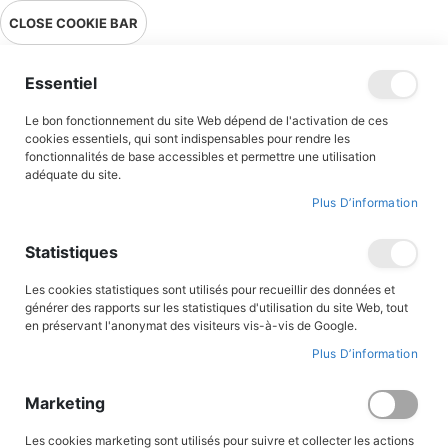
Livraison en point relais en France métropolitaine à 0,01€ à partir
CLOSE COOKIE BAR
de 39 € d'achats !
Menu
Essentiel
Le bon fonctionnement du site Web dépend de l'activation de ces
Accueil
Le Temple du soleil
cookies essentiels, qui sont indispensables pour rendre les
fonctionnalités de base accessibles et permettre une utilisation
adéquate du site.
Plus D’information
Skip
to
the
Statistiques
end
of
the
Les cookies statistiques sont utilisés pour recueillir des données et
images
générer des rapports sur les statistiques d'utilisation du site Web, tout
gallery
en préservant l'anonymat des visiteurs vis-à-vis de Google.
Plus D’information
Marketing
Les cookies marketing sont utilisés pour suivre et collecter les actions