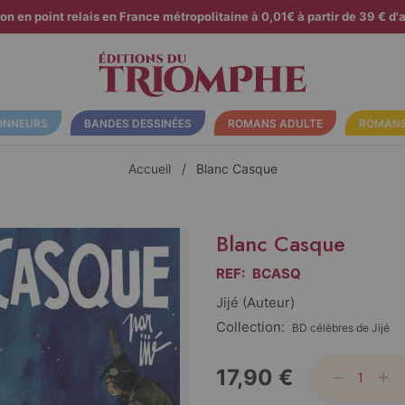
son en point relais en France métropolitaine à 0,01€ à partir de 39 € d'a
ONNEURS
BANDES DESSINÉES
ROMANS ADULTE
ROMANS
Accueil
Blanc Casque
Blanc Casque
REF:
BCASQ
Jijé (auteur)
Collection:
BD célèbres de Jijé
17,90 €