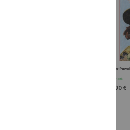
Don Bosco
Baden-Powel
En stock
En stock
20,90 €
20,90 €