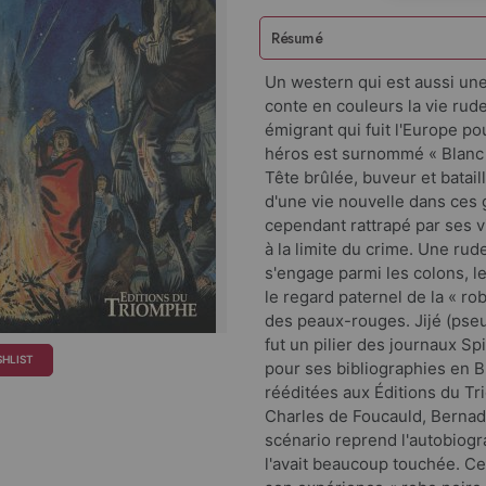
Résumé
Un western qui est aussi une 
conte en couleurs la vie ru
émigrant qui fuit l'Europe po
héros est surnommé « Blanc 
Tête brûlée, buveur et batai
d'une vie nouvelle dans ces 
cependant rattrapé par ses v
à la limite du crime. Une rud
s'engage parmi les colons, l
le regard paternel de la « ro
des peaux-rouges. Jijé (pse
fut un pilier des journaux Spi
SHLIST
pour ses bibliographies en 
rééditées aux Éditions du T
Charles de Foucauld, Bernade
scénario reprend l'autobiogra
l'avait beaucoup touchée. Ce