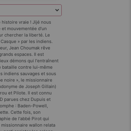
histoire vraie ! Jijé nous
de et mouvementée d'un
ur chercher la liberté. Le
Casque » par les indiens.
lleur, Jean Choumak rêve
grands espaces. Il est
ieux démons qui l'entraînent
e bataille contre lui-même
es indiens sauvages et sous
be noire », le missionnaire
udonyme de Joseph Gillain)
rou et Pilote. Il est connu
BD parues chez Dupuis et
riomphe : Baden-Powell,
tte. Cette fois, son
phie de l'abbé Pirot qui
 missionnaire wallon relata