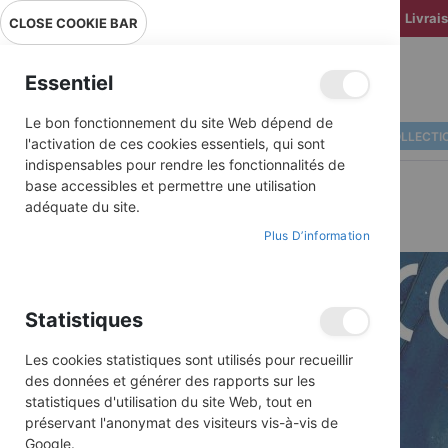
Livrai
CLOSE COOKIE BAR
Essentiel
Le bon fonctionnement du site Web dépend de
ALBUMS ILLUSTRÉS
BD COLLECTI
l'activation de ces cookies essentiels, qui sont
indispensables pour rendre les fonctionnalités de
base accessibles et permettre une utilisation
adéquate du site.
Plus D’information
Skip
to
the
end
Statistiques
of
the
images
Les cookies statistiques sont utilisés pour recueillir
gallery
des données et générer des rapports sur les
statistiques d'utilisation du site Web, tout en
préservant l'anonymat des visiteurs vis-à-vis de
Google.