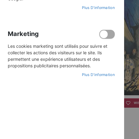
Plus D’information
Marketing
Les cookies marketing sont utilisés pour suivre et
collecter les actions des visiteurs sur le site. Ils
permettent une expérience utilisateurs et des
propositions publicitaires personnalisées.
Plus D’information
Skip
to
WI
the
beginning
of
the
images
gallery