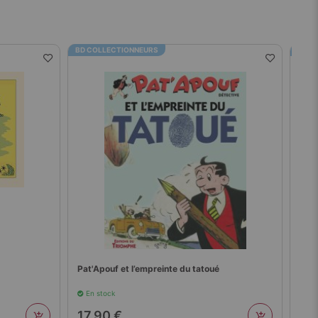
BD COLLECTIONNEURS
BD C
Pat'Apouf et l’empreinte du tatoué
Perr
En stock
En 
17,90 €
17