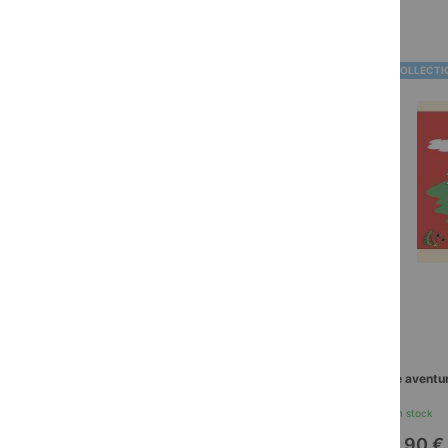
BD COLLECTIONNEURS
BD COLLECTI
Une traversée mouvementée
Une aventure
En stock
En stock
12,90 €
12,90 €