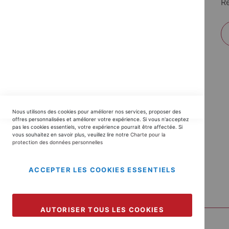
Re
EDITIONS DU TRIOMPHE
Nous utilisons des cookies pour améliorer nos services, proposer des
Horaires SAV :
offres personnalisées et améliorer votre expérience. Si vous n'acceptez
pas les cookies essentiels, votre expérience pourrait être affectée. Si
du Lundi au Jeudi : 9h30 -12h30 / 14h - 17h30
vous souhaitez en savoir plus, veuillez lire notre
Charte pour la
protection des données personnelles
Vendredi : 9h30 - 12h30 / 14h - 16h00
contact@editionsdutriomphe.fr
01.40.54.06.91
ACCEPTER LES COOKIES ESSENTIELS
AUTORISER TOUS LES COOKIES
Copyright © 2025 EDITIONS DU TRIOMPHE.