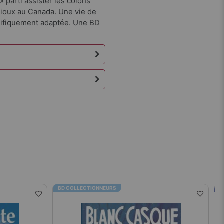
 parti assister les colons
sioux au Canada. Une vie de
nifiquement adaptée. Une BD
BD COLLECTIONNEURS
B