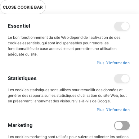
Livraison en point relais en France métropolitaine à 0,01€ à partir
CLOSE COOKIE BAR
de 39 € d'achats !
Menu
Essentiel
Le bon fonctionnement du site Web dépend de l'activation de ces
Accueil
Missions Kimono : Quatre Scalp - T15
cookies essentiels, qui sont indispensables pour rendre les
fonctionnalités de base accessibles et permettre une utilisation
adéquate du site.
Plus D’information
Skip
to
the
Statistiques
end
of
the
Les cookies statistiques sont utilisés pour recueillir des données et
images
générer des rapports sur les statistiques d'utilisation du site Web, tout
gallery
en préservant l'anonymat des visiteurs vis-à-vis de Google.
Plus D’information
Marketing
Les cookies marketing sont utilisés pour suivre et collecter les actions