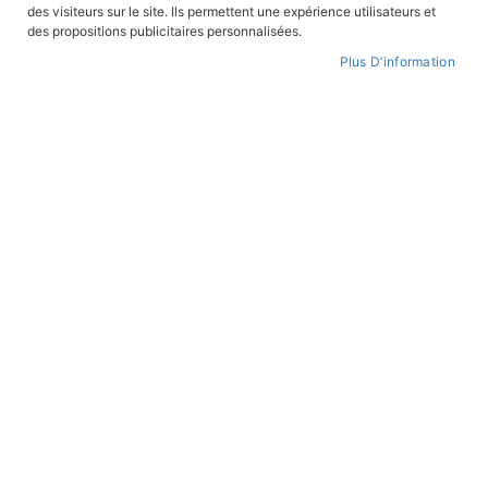
des visiteurs sur le site. Ils permettent une expérience utilisateurs et
des propositions publicitaires personnalisées.
Plus D’information
Skip
to
WISHLIST
the
beginning
of
the
images
gallery
Missions Kimono : Quatre Scalp - T15
REF:
KIM 15
Collection:
MISSIONS KIMONO