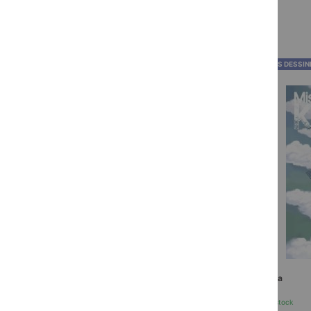
BANDES DESSINÉES
BANDES DESSIN
El "Chino"
Milena
En stock
En stock