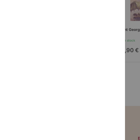
Aventuriers et explorateurs racontés aux
Saint Georg
enfants tome 3
En stock
En stock
16,90 €
16,90 €
PAIEMENT SÉCURISÉ