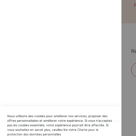
Paiement par CB avec 3DS
P
Re
EDITIONS DU TRIOMPHE
Nous utilisons des cookies pour améliorer nos services, proposer des
Horaires SAV :
offres personnalisées et améliorer votre expérience. Si vous n'acceptez
pas les cookies essentiels, votre expérience pourrait être affectée. Si
du Lundi au Jeudi : 9h30 -12h30 / 14h - 17h30
vous souhaitez en savoir plus, veuillez lire notre
Charte pour la
protection des données personnelles
Vendredi : 9h30 - 12h30 / 14h - 16h00