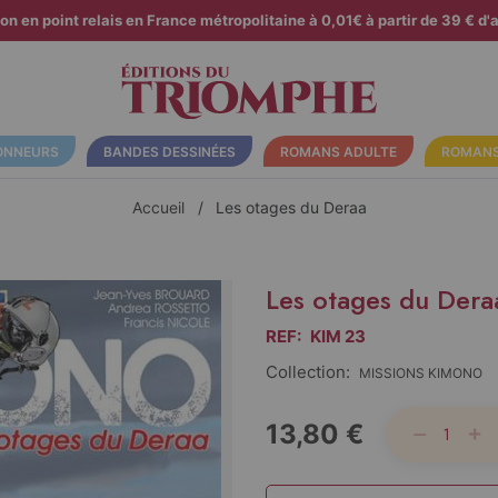
son en point relais en France métropolitaine à 0,01€ à partir de 39 € d'a
ONNEURS
BANDES DESSINÉES
ROMANS ADULTE
ROMANS
Accueil
Les otages du Deraa
Les otages du Dera
REF:
KIM 23
Collection:
MISSIONS KIMONO
13,80 €