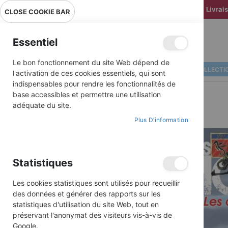
Livrai
CLOSE COOKIE BAR
Essentiel
Le bon fonctionnement du site Web dépend de
ALBUMS ILLUSTRÉS
BD COLLECTI
l'activation de ces cookies essentiels, qui sont
indispensables pour rendre les fonctionnalités de
base accessibles et permettre une utilisation
adéquate du site.
Plus D’information
Skip
to
the
end
Statistiques
of
the
images
Les cookies statistiques sont utilisés pour recueillir
gallery
des données et générer des rapports sur les
statistiques d'utilisation du site Web, tout en
préservant l'anonymat des visiteurs vis-à-vis de
Google.