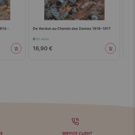
914 -
De Verdun au Chemin des Dames 1916-1917
1918
En stock
En 
16,90 €
16
UE
SERVICE CLIENT