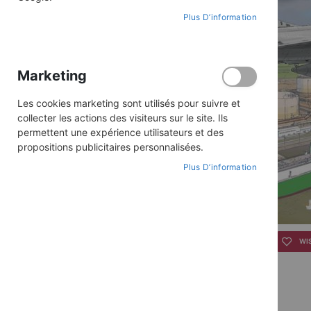
Plus D’information
Marketing
Les cookies marketing sont utilisés pour suivre et
collecter les actions des visiteurs sur le site. Ils
permettent une expérience utilisateurs et des
propositions publicitaires personnalisées.
Plus D’information
Skip
to
WI
the
beginning
of
the
images
gallery