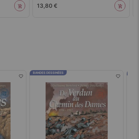
13,80 €
BANDES DESSINÉES
BAND