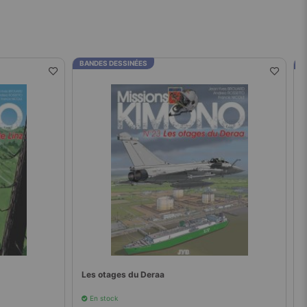
BANDES DESSINÉES
B
Les otages du Deraa
En stock