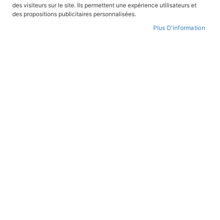
des visiteurs sur le site. Ils permettent une expérience utilisateurs et
des propositions publicitaires personnalisées.
Plus D’information
Par
ordre
croissant
BANDES DESSINÉES
BANDES DESSINÉES
Sous-marins français - 150 ans
L'épopée du Royal Pologne -
sous les mers
Avec le 5e Cuirassiers
En stock
En stock