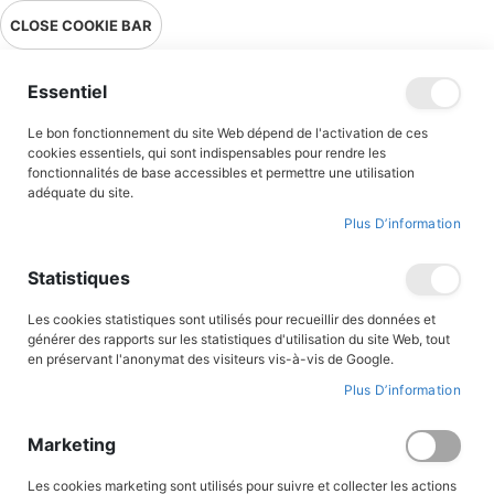
Livraison en point relais en France métropolitaine à 0,01€ à partir
CLOSE COOKIE BAR
de 39 € d'achats !
Menu
Essentiel
Le bon fonctionnement du site Web dépend de l'activation de ces
cookies essentiels, qui sont indispensables pour rendre les
fonctionnalités de base accessibles et permettre une utilisation
adéquate du site.
Bandes Dessinées
Plus D’information
Une sélection de BD pour tous les âges ! Retrouvez tous les
Statistiques
grands héros et héroïnes de l’histoire de France ou des grands
saints et saintes de France, qui permettent au Vent de l’Histoire
Les cookies statistiques sont utilisés pour recueillir des données et
du Triomphe de souffler sur les lecteurs. Nos célèbres auteurs et
générer des rapports sur les statistiques d'utilisation du site Web, tout
illustrateurs comme Jigé, Philippe Brochard , Jean-marie Cuzin,
en préservant l'anonymat des visiteurs vis-à-vis de Google.
Guy Lehideux avec une volonté de transmettre à nos lecteurs
Plus D’information
notre patrimoine historique, militaire et religieux ont donné une
patte unique à cette collection de Bandes dessinées
Marketing
FILTRER PAR
Les cookies marketing sont utilisés pour suivre et collecter les actions