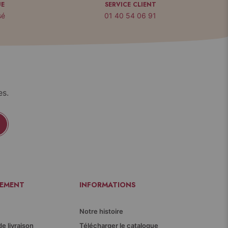
UE
SERVICE CLIENT
sé
01 40 54 06 91
es.
IEMENT
INFORMATIONS
Notre histoire
de livraison
Télécharger le catalogue