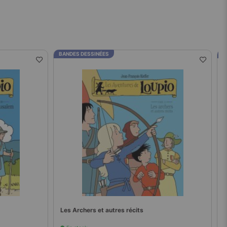
BANDES DESSINÉES
B
Les Archers et autres récits