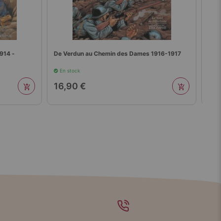
914 -
De Verdun au Chemin des Dames 1916-1917
1918
En stock
En 
16,90 €
16