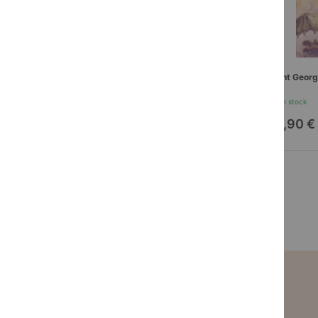
Aventuriers et explorateurs racontés aux
Saint Georg
enfants tome 3
En stock
En stock
16,90 €
16,90 €