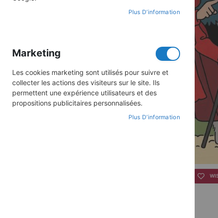
Plus D’information
Marketing
Les cookies marketing sont utilisés pour suivre et
collecter les actions des visiteurs sur le site. Ils
permettent une expérience utilisateurs et des
propositions publicitaires personnalisées.
Plus D’information
Skip
to
WI
the
beginning
of
the
images
gallery