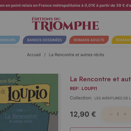
son en point relais en France métropolitaine à 0,01€ à partir de 39 € d'a
ONNEURS
BANDES DESSINÉES
ROMANS ADULTE
ROMANS
Accueil
La Rencontre et autres récits
La Rencontre et aut
REF:
LOUPI1
Collection:
LES AVENTURES DE 
12,90 €