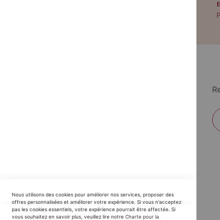
PAIEMENT SÉCURISÉ
Paiement par CB avec 3DS
P
Re
EDITIONS DU TRIOMPHE
Nous utilisons des cookies pour améliorer nos services, proposer des
Horaires SAV :
offres personnalisées et améliorer votre expérience. Si vous n'acceptez
pas les cookies essentiels, votre expérience pourrait être affectée. Si
du Lundi au Jeudi : 9h30 -12h30 / 14h - 17h30
vous souhaitez en savoir plus, veuillez lire notre
Charte pour la