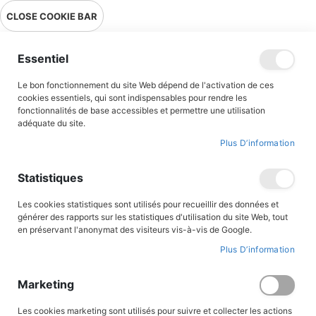
Livraison en point relais en France métropolitaine à 0,01€ à partir
CLOSE COOKIE BAR
de 39 € d'achats !
Menu
Essentiel
Le bon fonctionnement du site Web dépend de l'activation de ces
Accueil
cookies essentiels, qui sont indispensables pour rendre les
fonctionnalités de base accessibles et permettre une utilisation
Aventuriers et explorateurs racontés aux enfants tome 1
adéquate du site.
Plus D’information
Skip
Statistiques
to
the
end
Les cookies statistiques sont utilisés pour recueillir des données et
of
générer des rapports sur les statistiques d'utilisation du site Web, tout
the
en préservant l'anonymat des visiteurs vis-à-vis de Google.
images
gallery
Plus D’information
Marketing
Les cookies marketing sont utilisés pour suivre et collecter les actions