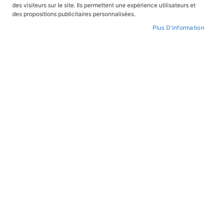
des visiteurs sur le site. Ils permettent une expérience utilisateurs et
des propositions publicitaires personnalisées.
Plus D’information
Skip
to
FEUILLETER
WISHLIST
the
beginning
of
the
images
gallery
Aventuriers et explorateurs racontés aux
enfants tome 1
REF:
EXPRE1