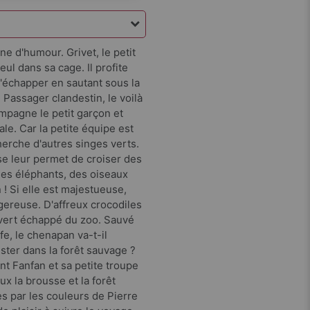
e d'humour. Grivet, le petit
eul dans sa cage. Il profite
s'échapper en sautant sous la
Passager clandestin, le voilà
mpagne le petit garçon et
le. Car la petite équipe est
cherche d'autres singes verts.
se leur permet de croiser des
es éléphants, des oiseaux
 ! Si elle est majestueuse,
ngereuse. D'affreux crocodiles
e vert échappé du zoo. Sauvé
fe, le chenapan va-t-il
ster dans la forêt sauvage ?
nt Fanfan et sa petite troupe
ux la brousse et la forêt
es par les couleurs de Pierre