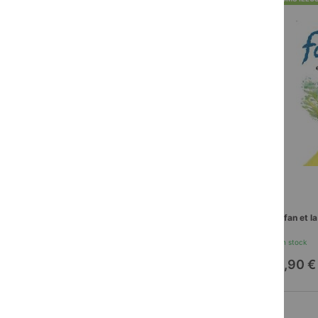
Fanfan et la colline en feu
Le jou
En stock
En st
13,90 €
9,90