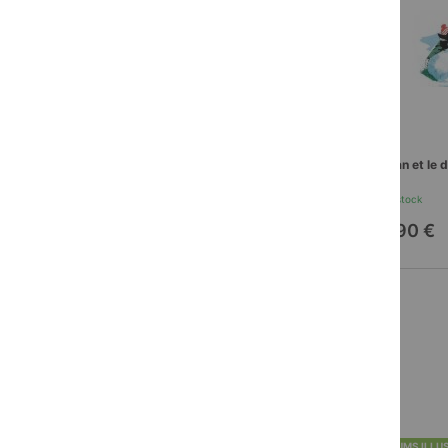
Fanfan et le dernier loup
Le Noël de F
En stock
En stock
13,90 €
10,90 €
ALBUMS ILLUSTRÉS
ALBUMS