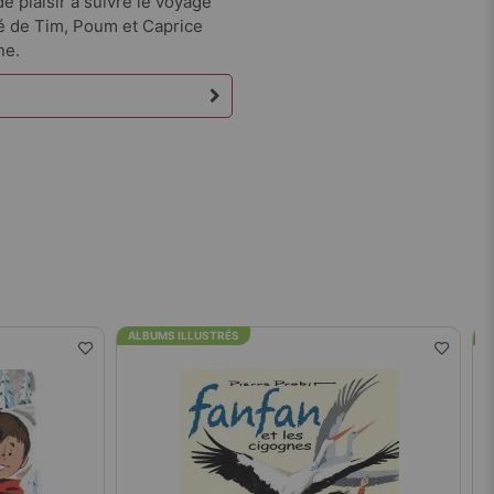
e plaisir à suivre le voyage
 de Tim, Poum et Caprice
ne.
ALBUMS ILLUSTRÉS
A