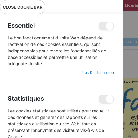
Livrai
CLOSE COOKIE BAR
Essentiel
Le bon fonctionnement du site Web dépend de
ALBUMS ILLUSTRÉS
BD COLLECTI
l'activation de ces cookies essentiels, qui sont
indispensables pour rendre les fonctionnalités de
base accessibles et permettre une utilisation
adéquate du site.
Plus D’information
Skip
to
the
end
Statistiques
of
the
images
Les cookies statistiques sont utilisés pour recueillir
gallery
des données et générer des rapports sur les
statistiques d'utilisation du site Web, tout en
préservant l'anonymat des visiteurs vis-à-vis de
Google.