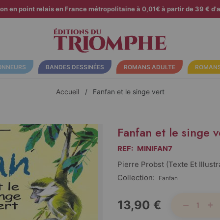
son en point relais en France métropolitaine à 0,01€ à partir de 39 € d'a
ONNEURS
BANDES DESSINÉES
ROMANS ADULTE
ROMANS
Accueil
Fanfan et le singe vert
Fanfan et le singe v
REF:
MINIFAN7
Pierre Probst (texte Et Illustr
Collection:
Fanfan
13,90 €