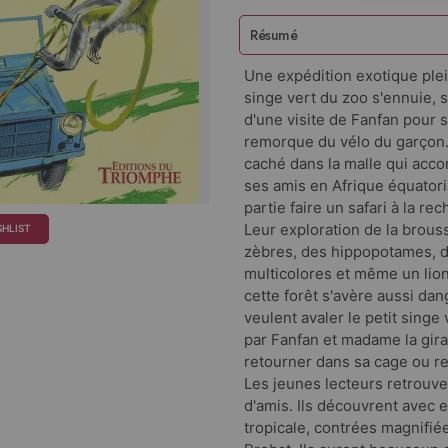
Résumé
Une expédition exotique plein
singe vert du zoo s'ennuie, s
d'une visite de Fanfan pour 
remorque du vélo du garçon. 
caché dans la malle qui acco
ses amis en Afrique équatoria
partie faire un safari à la re
Leur exploration de la brous
SHLIST
zèbres, des hippopotames, d
multicolores et même un lion
cette forêt s'avère aussi da
veulent avaler le petit sing
par Fanfan et madame la gira
retourner dans sa cage ou re
Les jeunes lecteurs retrouve
d'amis. Ils découvrent avec e
tropicale, contrées magnifié