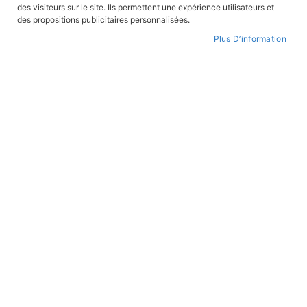
des visiteurs sur le site. Ils permettent une expérience utilisateurs et
des propositions publicitaires personnalisées.
Plus D’information
Skip
to
WISHLIST
the
beginning
of