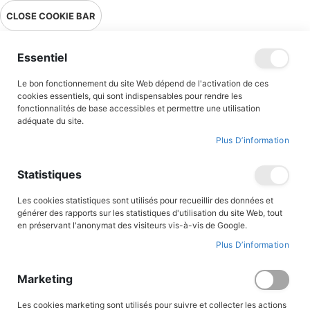
Livraison en point relais en France métropolitaine à 0,01€ à partir
CLOSE COOKIE BAR
de 39 € d'achats !
Menu
Essentiel
Le bon fonctionnement du site Web dépend de l'activation de ces
Accueil
cookies essentiels, qui sont indispensables pour rendre les
fonctionnalités de base accessibles et permettre une utilisation
Calendrier de l'Avent - De la Création à la Crèche
adéquate du site.
Plus D’information
Skip
Statistiques
to
the
end
Les cookies statistiques sont utilisés pour recueillir des données et
of
générer des rapports sur les statistiques d'utilisation du site Web, tout
the
en préservant l'anonymat des visiteurs vis-à-vis de Google.
images
gallery
Plus D’information
Marketing
Les cookies marketing sont utilisés pour suivre et collecter les actions