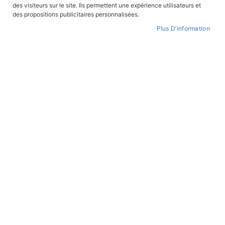
des visiteurs sur le site. Ils permettent une expérience utilisateurs et
des propositions publicitaires personnalisées.
Plus D’information
Skip
to
WISHLIST
the
beginning
of
the
images
gallery
Sur les chemins de Cotignac
REF:
JOSEPH
Antoine D'Arras (texte)
,
Jean-Marie Michaud (illustrateur)