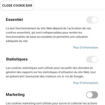
Livraison en point relais en France métropolitaine à 0,01€ à partir
CLOSE COOKIE BAR
de 39 € d'achats !
Menu
Essentiel
Le bon fonctionnement du site Web dépend de l'activation de ces
Accueil
Sur les chemins de Cotignac
cookies essentiels, qui sont indispensables pour rendre les
fonctionnalités de base accessibles et permettre une utilisation
adéquate du site.
Plus D’information
Skip
to
the
Statistiques
end
of
the
Les cookies statistiques sont utilisés pour recueillir des données et
images
générer des rapports sur les statistiques d'utilisation du site Web, tout
gallery
en préservant l'anonymat des visiteurs vis-à-vis de Google.
Plus D’information
Marketing
Les cookies marketing sont utilisés pour suivre et collecter les actions