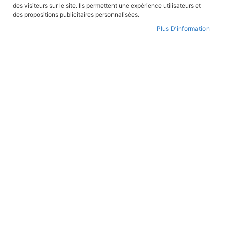
des visiteurs sur le site. Ils permettent une expérience utilisateurs et
des propositions publicitaires personnalisées.
Plus D’information
Skip
to
WISHLIST
the
beginning
of
the
images
gallery
The paras' night June 5th, 1944
REF:
LNPGB
Gerardo Balsa (auteur)
Philippe Zytka (auteur)
,
Collection:
Le Vent de l'Histoire