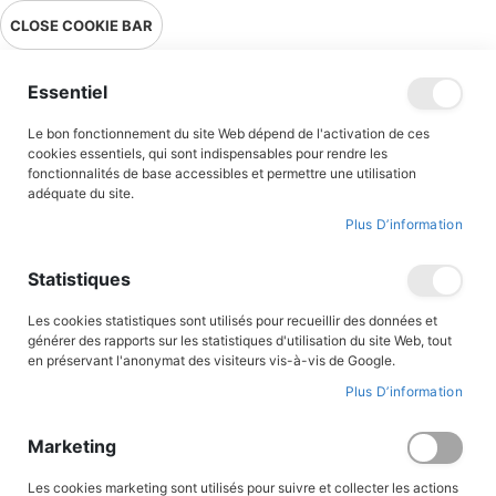
Livraison en point relais en France métropolitaine à 0,01€ à partir
CLOSE COOKIE BAR
de 39 € d'achats !
Menu
Essentiel
Le bon fonctionnement du site Web dépend de l'activation de ces
Accueil
The paras' night June 5th, 1944
cookies essentiels, qui sont indispensables pour rendre les
fonctionnalités de base accessibles et permettre une utilisation
adéquate du site.
Plus D’information
Skip
to
the
Statistiques
end
of
the
Les cookies statistiques sont utilisés pour recueillir des données et
images
générer des rapports sur les statistiques d'utilisation du site Web, tout
gallery
en préservant l'anonymat des visiteurs vis-à-vis de Google.
Plus D’information
Marketing
Les cookies marketing sont utilisés pour suivre et collecter les actions