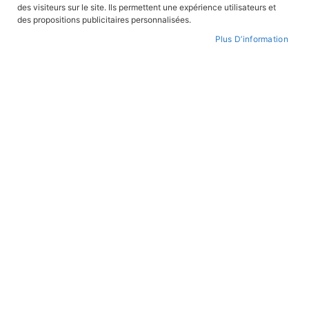
des visiteurs sur le site. Ils permettent une expérience utilisateurs et
des propositions publicitaires personnalisées.
Plus D’information
Skip
to
WISHLIST
the
beginning
of
the
images
gallery
Seigneur de la jungle africaine
REF:
FG 3
Robert Rigot (illustrateur)
Raymond Labois (auteur)
,
Collection:
Les aventures de Frédéri le gardian
17,90 €
AJOUTER AU PANIER