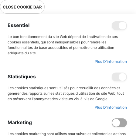
Livraison en point relais en France métropolitaine à 0,01€ à partir
CLOSE COOKIE BAR
de 39 € d'achats !
Menu
Essentiel
Le bon fonctionnement du site Web dépend de l'activation de ces
Accueil
Seigneur de la jungle africaine
cookies essentiels, qui sont indispensables pour rendre les
fonctionnalités de base accessibles et permettre une utilisation
adéquate du site.
Plus D’information
Skip
to
the
Statistiques
end
of
the
Les cookies statistiques sont utilisés pour recueillir des données et
images
générer des rapports sur les statistiques d'utilisation du site Web, tout
gallery
en préservant l'anonymat des visiteurs vis-à-vis de Google.
Plus D’information
Marketing
Les cookies marketing sont utilisés pour suivre et collecter les actions