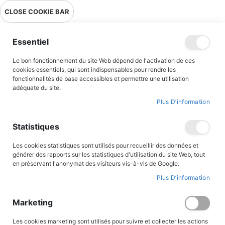
Livraison en point relais en France métropolitaine à 0,01€ à partir
CLOSE COOKIE BAR
de 39 € d'achats !
Menu
Essentiel
Le bon fonctionnement du site Web dépend de l'activation de ces
Accueil
cookies essentiels, qui sont indispensables pour rendre les
fonctionnalités de base accessibles et permettre une utilisation
Cherche et trouve - Sur les chemins de Compostelle
adéquate du site.
Plus D’information
Skip
Statistiques
to
the
end
Les cookies statistiques sont utilisés pour recueillir des données et
of
générer des rapports sur les statistiques d'utilisation du site Web, tout
the
en préservant l'anonymat des visiteurs vis-à-vis de Google.
images
gallery
Plus D’information
Marketing
Les cookies marketing sont utilisés pour suivre et collecter les actions