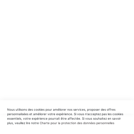
NE MANQUEZ RIEN ! ABONNEZ-VOUS !
Recevez en avant-première nos nouveautés et offres
spéciales.
INSCRIPTION
EDITIONS DU TRIOMPHE
contact@editionsdutriomphe.fr
01.40.54.06.91
SERVICES
Nous utilisons des cookies pour améliorer nos services, proposer des offres
LIVRAISON & PAIEMENT
personnalisées et améliorer votre expérience. Si vous n'acceptez pas les cookies
essentiels, votre expérience pourrait être affectée. Si vous souhaitez en savoir
plus, veuillez lire notre
Charte pour la protection des données personnelles
INFORMATIONS