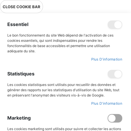
Livraison en point relais en France métropolitaine à 0,01€ à partir
CLOSE COOKIE BAR
de 39 € d'achats !
Menu
Essentiel
Le bon fonctionnement du site Web dépend de l'activation de ces
Accueil
Jean-Paul II, dis-nous en qui tu crois !
cookies essentiels, qui sont indispensables pour rendre les
fonctionnalités de base accessibles et permettre une utilisation
adéquate du site.
Plus D’information
Skip
to
the
Statistiques
end
of
the
Les cookies statistiques sont utilisés pour recueillir des données et
images
générer des rapports sur les statistiques d'utilisation du site Web, tout
gallery
en préservant l'anonymat des visiteurs vis-à-vis de Google.
Plus D’information
Marketing
Les cookies marketing sont utilisés pour suivre et collecter les actions