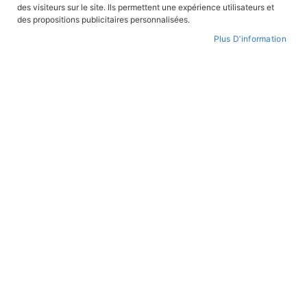
des visiteurs sur le site. Ils permettent une expérience utilisateurs et
des propositions publicitaires personnalisées.
Plus D’information
Skip
to
WISHLIST
the
beginning
of
the
images
gallery
Jean-Paul II, dis-nous en qui tu crois !
REF:
GRJP
Collection:
GRAINES DE SAINTS
19,90 €
AJOUTER AU PANIER