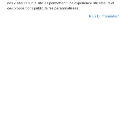
des visiteurs sur le site. Ils permettent une expérience utilisateurs et
des propositions publicitaires personnalisées.
Plus D’information
Skip
to
FEUILLETER
WISHLIST
the
beginning
of
the
images
gallery
Zita Courage et foi d'une impératrice
REF:
ZIT
Dominique Bar (illustrateur)
Gaëtan Evrard (auteur)
,