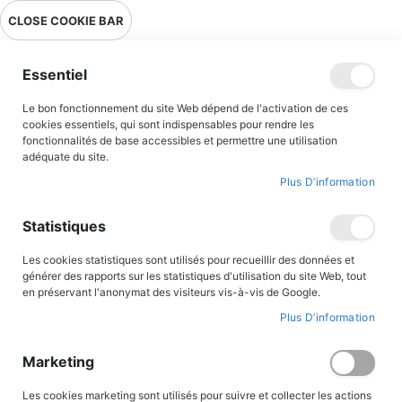
Livraison en point relais en France métropolitaine à 0,01€ à partir
CLOSE COOKIE BAR
de 39 € d'achats !
Menu
Essentiel
Le bon fonctionnement du site Web dépend de l'activation de ces
Accueil
Zita Courage et foi d'une impératrice
cookies essentiels, qui sont indispensables pour rendre les
fonctionnalités de base accessibles et permettre une utilisation
adéquate du site.
Plus D’information
Skip
to
the
Statistiques
end
of
the
Les cookies statistiques sont utilisés pour recueillir des données et
images
générer des rapports sur les statistiques d'utilisation du site Web, tout
gallery
en préservant l'anonymat des visiteurs vis-à-vis de Google.
Plus D’information
Marketing
Les cookies marketing sont utilisés pour suivre et collecter les actions