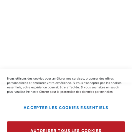
INSCRIPTION
EDITIONS DU TRIOMPHE
contact@editionsdutriomphe.fr
01.40.54.06.91
SERVICES
Nous utilisons des cookies pour améliorer nos services, proposer des offres
LIVRAISON & PAIEMENT
personnalisées et améliorer votre expérience. Si vous n'acceptez pas les cookies
essentiels, votre expérience pourrait être affectée. Si vous souhaitez en savoir
plus, veuillez lire notre
Charte pour la protection des données personnelles
INFORMATIONS
ACCEPTER LES COOKIES ESSENTIELS
Copyright © 2025 EDITIONS DU TRIOMPHE.
AUTORISER TOUS LES COOKIES