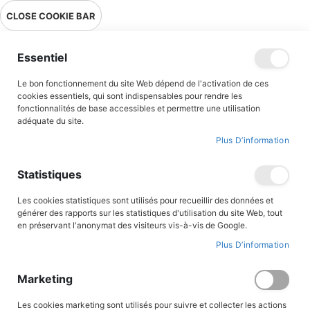
Livraison en point relais en France métropolitaine à 0,01€ à partir
CLOSE COOKIE BAR
de 39 € d'achats !
Menu
Essentiel
Le bon fonctionnement du site Web dépend de l'activation de ces
Accueil
Louis XI, vers un monde nouveau
cookies essentiels, qui sont indispensables pour rendre les
fonctionnalités de base accessibles et permettre une utilisation
adéquate du site.
Plus D’information
Skip
to
the
Statistiques
end
of
the
Les cookies statistiques sont utilisés pour recueillir des données et
images
générer des rapports sur les statistiques d'utilisation du site Web, tout
gallery
en préservant l'anonymat des visiteurs vis-à-vis de Google.
Plus D’information
Marketing
Les cookies marketing sont utilisés pour suivre et collecter les actions