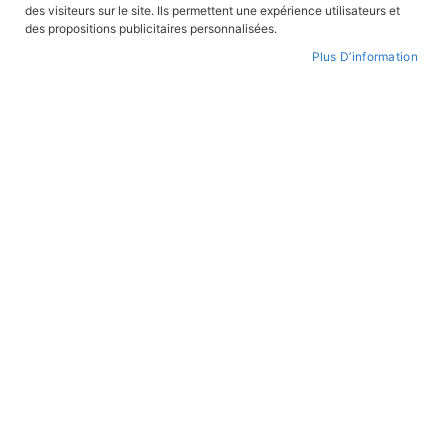
des visiteurs sur le site. Ils permettent une expérience utilisateurs et
des propositions publicitaires personnalisées.
Plus D’information
Skip
to
FEUILLETER
WISHLIST
the
beginning
of
the
images
gallery
Louis XI, vers un monde nouveau
REF:
LOUISXI
Philippe Brochard (auteur)
,
Jean-Marie Cuzin (illustrateur)