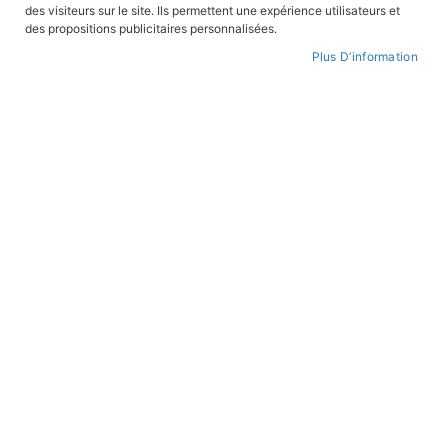
ordre
des visiteurs sur le site. Ils permettent une expérience utilisateurs et
croissant
des propositions publicitaires personnalisées.
ROMANS JEUNESSE
ROMANS JEUNESSE
Plus D’information
L'Atelier magique de Monsieur
Paris sens dessus dessous
Méliès
En stock
En stock
10,90 €
10,90 €
ROMANS JEUNESSE
ROMANS JEUNESSE