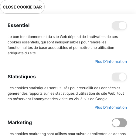
Livraison en point relais en France métropolitaine à 0,01€ à partir
CLOSE COOKIE BAR
de 39 € d'achats !
Menu
Essentiel
Le bon fonctionnement du site Web dépend de l'activation de ces
cookies essentiels, qui sont indispensables pour rendre les
fonctionnalités de base accessibles et permettre une utilisation
adéquate du site.
Premières lectures
Plus D’information
Albums illustrés
Statistiques
Des premières lectures aux romans ados, découvrez notre
Les cookies statistiques sont utilisés pour recueillir des données et
sélection de romans pour tous les âges et tous les goûts.
générer des rapports sur les statistiques d'utilisation du site Web, tout
en préservant l'anonymat des visiteurs vis-à-vis de Google.
Plus D’information
FILTRER PAR
Marketing
Par
Les cookies marketing sont utilisés pour suivre et collecter les actions