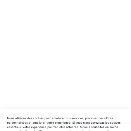
NE MANQUEZ RIEN ! ABONNEZ-VOUS !
Recevez en avant-première nos nouveautés et offres
spéciales.
INSCRIPTION
EDITIONS DU TRIOMPHE
contact@editionsdutriomphe.fr
01.40.54.06.91
SERVICES
Nous utilisons des cookies pour améliorer nos services, proposer des offres
LIVRAISON & PAIEMENT
personnalisées et améliorer votre expérience. Si vous n'acceptez pas les cookies
essentiels, votre expérience pourrait être affectée. Si vous souhaitez en savoir