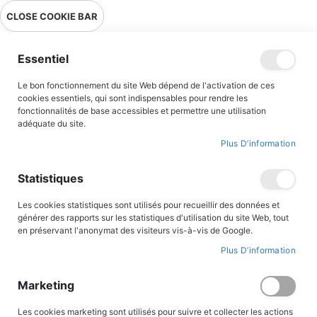
Livraison en point relais en France métropolitaine à 0,01€ à partir
CLOSE COOKIE BAR
de 39 € d'achats !
Menu
Essentiel
Le bon fonctionnement du site Web dépend de l'activation de ces
cookies essentiels, qui sont indispensables pour rendre les
fonctionnalités de base accessibles et permettre une utilisation
adéquate du site.
Romans jeunesse
Plus D’information
Des romans parfaitement adaptés aux jeunes lecteurs...
Statistiques
A travers les aventures de Magarcane, du Prince Eric, du clan des
Bordesoule, de Langelot, du Mouron Rouge et bien d’autres
Les cookies statistiques sont utilisés pour recueillir des données et
encore, nos jeunes lecteurs seront emportés dans des aventures
générer des rapports sur les statistiques d'utilisation du site Web, tout
palpitantes, teintées de valeurs héroïques et fraternelles. Au
en préservant l'anonymat des visiteurs vis-à-vis de Google.
Triomphe, nous souhaitons proposer des lectures fiables et de
Plus D’information
qualité et des sujets adaptés à nos lecteurs, et nous porter
garants de nos contenus aux adultes soucieux de transmettre le
goût et la passion de la lecture aux plus jeunes.
Marketing
Les cookies marketing sont utilisés pour suivre et collecter les actions