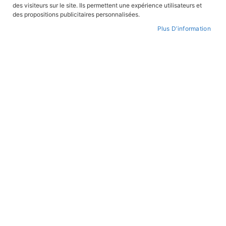
FILTRER PAR
des visiteurs sur le site. Ils permettent une expérience utilisateurs et
des propositions publicitaires personnalisées.
Plus D’information
Par
ordre
croissant
ROMANS JEUNESSE
ROMANS JEUNESSE
Le secret du Café du
Le secret des Digues de
Commerce
Ciboure
En stock
En stock