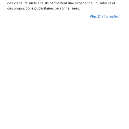
FILTRER PAR
des visiteurs sur le site. Ils permettent une expérience utilisateurs et
des propositions publicitaires personnalisées.
Plus D’information
Par
ordre
croissant
ROMANS JEUNESSE
ROMANS JEUNESSE
Langelot contre six
Langelot et les crocodiles
En stock
En stock