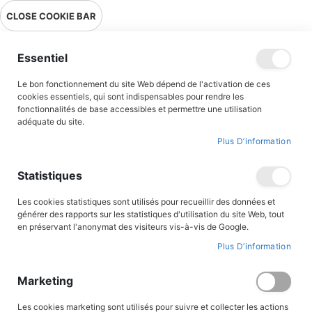
Livraison en point relais en France métropolitaine à 0,01€ à partir
CLOSE COOKIE BAR
de 39 € d'achats !
Menu
Essentiel
Le bon fonctionnement du site Web dépend de l'activation de ces
cookies essentiels, qui sont indispensables pour rendre les
fonctionnalités de base accessibles et permettre une utilisation
adéquate du site.
Romans jeunesse
Plus D’information
Des romans parfaitement adaptés aux jeunes lecteurs...
Statistiques
A travers les aventures de Magarcane, du Prince Eric, du clan des
Bordesoule, de Langelot, du Mouron Rouge et bien d’autres
Les cookies statistiques sont utilisés pour recueillir des données et
encore, nos jeunes lecteurs seront emportés dans des aventures
générer des rapports sur les statistiques d'utilisation du site Web, tout
palpitantes, teintées de valeurs héroïques et fraternelles. Au
en préservant l'anonymat des visiteurs vis-à-vis de Google.
Triomphe, nous souhaitons proposer des lectures fiables et de
Plus D’information
qualité et des sujets adaptés à nos lecteurs, et nous porter
garants de nos contenus aux adultes soucieux de transmettre le
goût et la passion de la lecture aux plus jeunes.
Marketing
Les cookies marketing sont utilisés pour suivre et collecter les actions