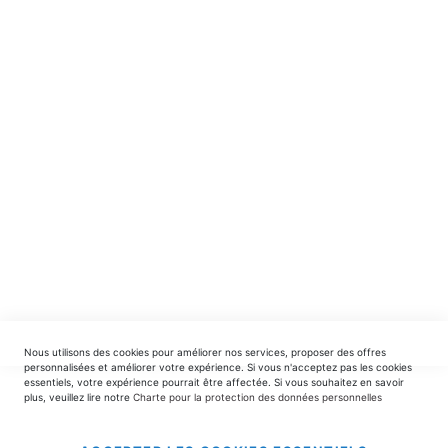
Recevez en avant-première nos nouveautés et offres
spéciales.
INSCRIPTION
EDITIONS DU TRIOMPHE
contact@editionsdutriomphe.fr
01.40.54.06.91
SERVICES
Nous utilisons des cookies pour améliorer nos services, proposer des offres
LIVRAISON & PAIEMENT
personnalisées et améliorer votre expérience. Si vous n'acceptez pas les cookies
essentiels, votre expérience pourrait être affectée. Si vous souhaitez en savoir
plus, veuillez lire notre
Charte pour la protection des données personnelles
INFORMATIONS