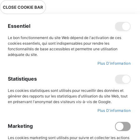
Livraison en point relais en France métropolitaine à 0,01€ à partir
CLOSE COOKIE BAR
de 39 € d'achats !
Menu
Essentiel
Le bon fonctionnement du site Web dépend de l'activation de ces
cookies essentiels, qui sont indispensables pour rendre les
fonctionnalités de base accessibles et permettre une utilisation
adéquate du site.
Romans jeunesse
Plus D’information
Des romans parfaitement adaptés aux jeunes lecteurs...
Statistiques
A travers les aventures de Magarcane, du Prince Eric, du clan des
Bordesoule, de Langelot, du Mouron Rouge et bien d’autres
Les cookies statistiques sont utilisés pour recueillir des données et
encore, nos jeunes lecteurs seront emportés dans des aventures
générer des rapports sur les statistiques d'utilisation du site Web, tout
palpitantes, teintées de valeurs héroïques et fraternelles. Au
en préservant l'anonymat des visiteurs vis-à-vis de Google.
Triomphe, nous souhaitons proposer des lectures fiables et de
Plus D’information
qualité et des sujets adaptés à nos lecteurs, et nous porter
garants de nos contenus aux adultes soucieux de transmettre le
goût et la passion de la lecture aux plus jeunes.
Marketing
Les cookies marketing sont utilisés pour suivre et collecter les actions