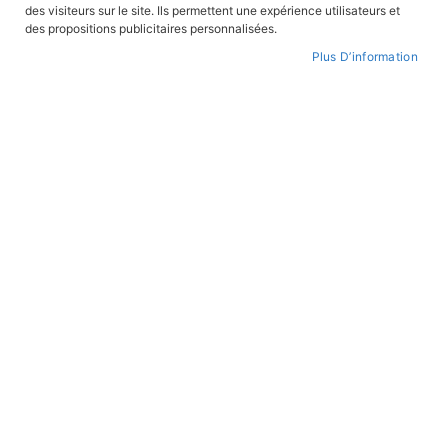
FILTRER PAR
des visiteurs sur le site. Ils permettent une expérience utilisateurs et
des propositions publicitaires personnalisées.
Plus D’information
Par
ordre
croissant
ROMANS JEUNESSE
ROMANS JEUNESSE
Un parfum de complot
L'enfant du Têt
En stock
En stock