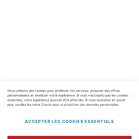
INSCRIPTION
EDITIONS DU TRIOMPHE
contact@editionsdutriomphe.fr
01.40.54.06.91
SERVICES
Nous utilisons des cookies pour améliorer nos services, proposer des offres
LIVRAISON & PAIEMENT
personnalisées et améliorer votre expérience. Si vous n'acceptez pas les cookies
essentiels, votre expérience pourrait être affectée. Si vous souhaitez en savoir
plus, veuillez lire notre
Charte pour la protection des données personnelles
INFORMATIONS
ACCEPTER LES COOKIES ESSENTIELS