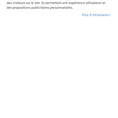
des visiteurs sur le site. Ils permettent une expérience utilisateurs et
des propositions publicitaires personnalisées.
Plus D’information
Skip
to
WISHLIST
the
beginning
of
the
images
gallery
Le Merveilleux Noël des jouets
REF:
JOUETS
19,90 €
AJOUTER AU PANIER