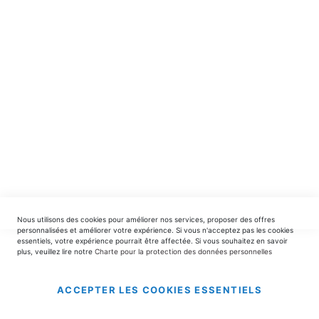
spéciales.
INSCRIPTION
EDITIONS DU TRIOMPHE
contact@editionsdutriomphe.fr
01.40.54.06.91
SERVICES
Nous utilisons des cookies pour améliorer nos services, proposer des offres
LIVRAISON & PAIEMENT
personnalisées et améliorer votre expérience. Si vous n'acceptez pas les cookies
essentiels, votre expérience pourrait être affectée. Si vous souhaitez en savoir
plus, veuillez lire notre
Charte pour la protection des données personnelles
INFORMATIONS
ACCEPTER LES COOKIES ESSENTIELS