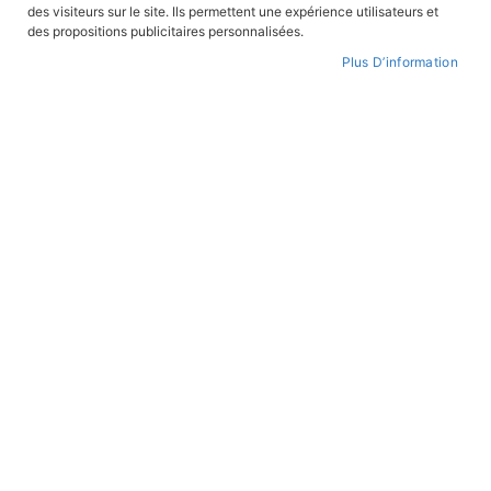
des visiteurs sur le site. Ils permettent une expérience utilisateurs et
CONNEXION
des propositions publicitaires personnalisées.
Plus D’information
CRÉER UN COMPTE
Mot de passe oublié ?
PAIEMENT SÉCURISÉ
Paiement par CB avec 3DS