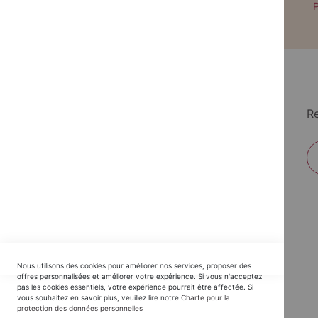
Paiement par CB avec 3DS
P
Re
EDITIONS DU TRIOMPHE
Nous utilisons des cookies pour améliorer nos services, proposer des
Horaires SAV :
offres personnalisées et améliorer votre expérience. Si vous n'acceptez
pas les cookies essentiels, votre expérience pourrait être affectée. Si
du Lundi au Jeudi : 9h30 -12h30 / 14h - 17h30
vous souhaitez en savoir plus, veuillez lire notre
Charte pour la
protection des données personnelles
Vendredi : 9h30 - 12h30 / 14h - 16h00