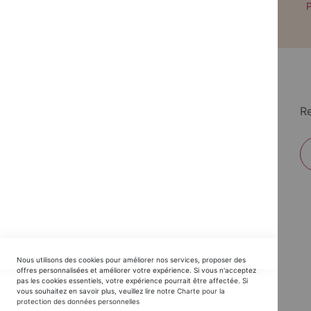
Paiement par CB avec 3DS
P
Re
EDITIONS DU TRIOMPHE
Nous utilisons des cookies pour améliorer nos services, proposer des
Horaires SAV :
offres personnalisées et améliorer votre expérience. Si vous n'acceptez
pas les cookies essentiels, votre expérience pourrait être affectée. Si
du Lundi au Jeudi : 9h30 -12h30 / 14h - 17h30
vous souhaitez en savoir plus, veuillez lire notre
Charte pour la
protection des données personnelles
Vendredi : 9h30 - 12h30 / 14h - 16h00