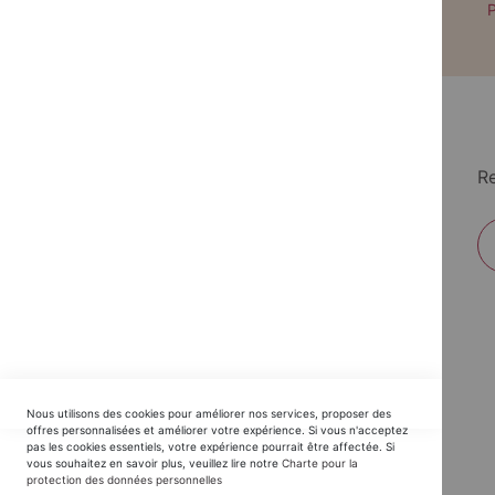
Paiement par CB avec 3DS
P
Re
EDITIONS DU TRIOMPHE
Nous utilisons des cookies pour améliorer nos services, proposer des
Horaires SAV :
offres personnalisées et améliorer votre expérience. Si vous n'acceptez
pas les cookies essentiels, votre expérience pourrait être affectée. Si
du Lundi au Jeudi : 9h30 -12h30 / 14h - 17h30
vous souhaitez en savoir plus, veuillez lire notre
Charte pour la
protection des données personnelles
Vendredi : 9h30 - 12h30 / 14h - 16h00