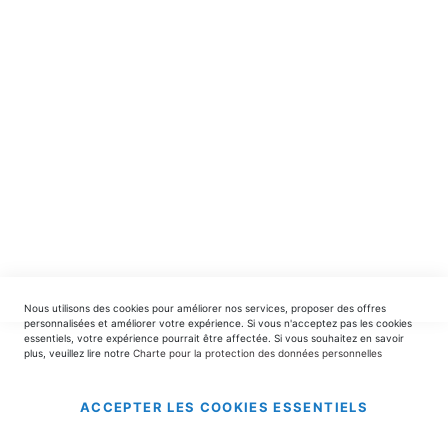
spéciales.
INSCRIPTION
EDITIONS DU TRIOMPHE
contact@editionsdutriomphe.fr
01.40.54.06.91
SERVICES
Nous utilisons des cookies pour améliorer nos services, proposer des offres
LIVRAISON & PAIEMENT
personnalisées et améliorer votre expérience. Si vous n'acceptez pas les cookies
essentiels, votre expérience pourrait être affectée. Si vous souhaitez en savoir
plus, veuillez lire notre
Charte pour la protection des données personnelles
INFORMATIONS
ACCEPTER LES COOKIES ESSENTIELS