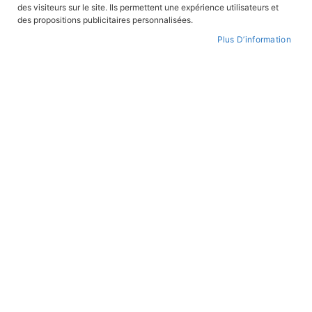
des visiteurs sur le site. Ils permettent une expérience utilisateurs et
CONNEXION
des propositions publicitaires personnalisées.
Plus D’information
CRÉER UN COMPTE
Mot de passe oublié ?
PAIEMENT SÉCURISÉ
Paiement par CB avec 3DS