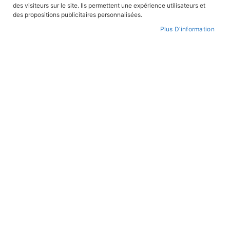
des visiteurs sur le site. Ils permettent une expérience utilisateurs et
CONNEXION
des propositions publicitaires personnalisées.
Plus D’information
CRÉER UN COMPTE
Mot de passe oublié ?
PAIEMENT SÉCURISÉ
Paiement par CB avec 3DS