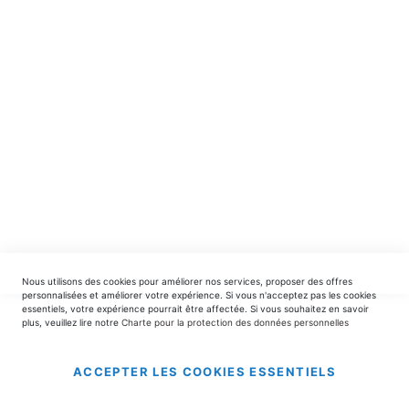
spéciales.
INSCRIPTION
EDITIONS DU TRIOMPHE
contact@editionsdutriomphe.fr
01.40.54.06.91
SERVICES
Nous utilisons des cookies pour améliorer nos services, proposer des offres
LIVRAISON & PAIEMENT
personnalisées et améliorer votre expérience. Si vous n'acceptez pas les cookies
essentiels, votre expérience pourrait être affectée. Si vous souhaitez en savoir
plus, veuillez lire notre
Charte pour la protection des données personnelles
INFORMATIONS
ACCEPTER LES COOKIES ESSENTIELS