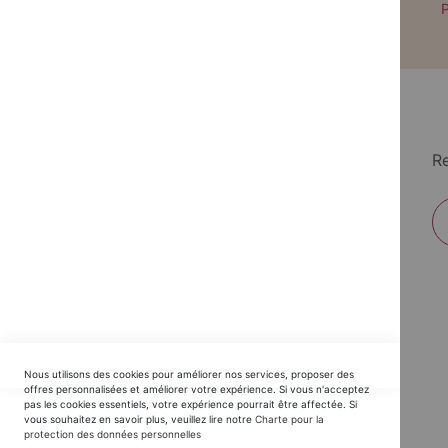
Paiement par CB avec 3DS
P
Re
EDITIONS DU TRIOMPHE
Nous utilisons des cookies pour améliorer nos services, proposer des
Horaires SAV :
offres personnalisées et améliorer votre expérience. Si vous n'acceptez
pas les cookies essentiels, votre expérience pourrait être affectée. Si
du Lundi au Jeudi : 9h30 -12h30 / 14h - 17h30
vous souhaitez en savoir plus, veuillez lire notre
Charte pour la
protection des données personnelles
Vendredi : 9h30 - 12h30 / 14h - 16h00