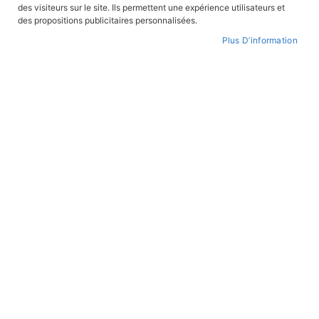
des visiteurs sur le site. Ils permettent une expérience utilisateurs et
CONNEXION
des propositions publicitaires personnalisées.
Plus D’information
CRÉER UN COMPTE
Mot de passe oublié ?
PAIEMENT SÉCURISÉ
Paiement par CB avec 3DS