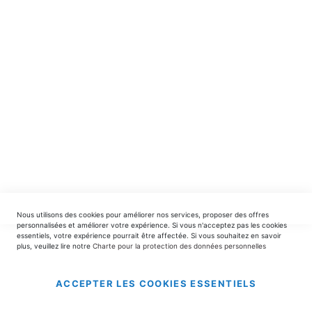
spéciales.
INSCRIPTION
EDITIONS DU TRIOMPHE
contact@editionsdutriomphe.fr
01.40.54.06.91
SERVICES
Nous utilisons des cookies pour améliorer nos services, proposer des offres
LIVRAISON & PAIEMENT
personnalisées et améliorer votre expérience. Si vous n'acceptez pas les cookies
essentiels, votre expérience pourrait être affectée. Si vous souhaitez en savoir
plus, veuillez lire notre
Charte pour la protection des données personnelles
INFORMATIONS
ACCEPTER LES COOKIES ESSENTIELS