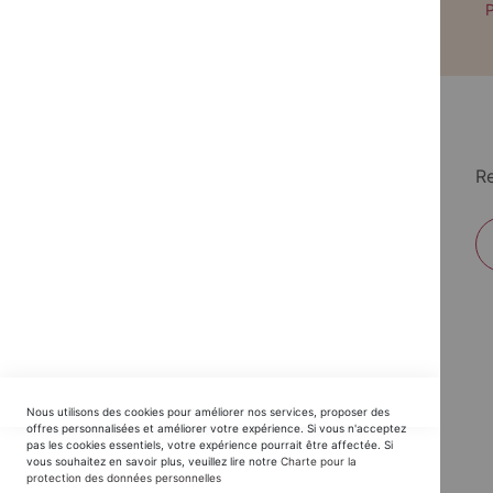
Paiement par CB avec 3DS
P
Re
EDITIONS DU TRIOMPHE
Nous utilisons des cookies pour améliorer nos services, proposer des
Horaires SAV :
offres personnalisées et améliorer votre expérience. Si vous n'acceptez
pas les cookies essentiels, votre expérience pourrait être affectée. Si
du Lundi au Jeudi : 9h30 -12h30 / 14h - 17h30
vous souhaitez en savoir plus, veuillez lire notre
Charte pour la
protection des données personnelles
Vendredi : 9h30 - 12h30 / 14h - 16h00