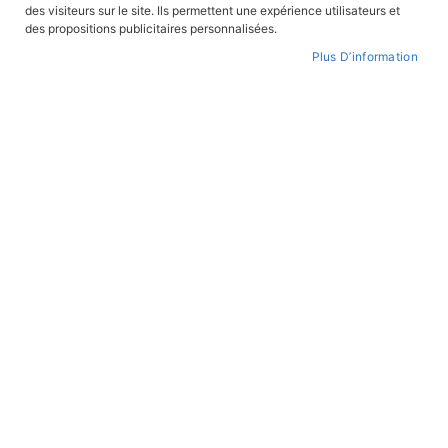
des visiteurs sur le site. Ils permettent une expérience utilisateurs et
CONNEXION
des propositions publicitaires personnalisées.
Plus D’information
CRÉER UN COMPTE
Mot de passe oublié ?
PAIEMENT SÉCURISÉ
Paiement par CB avec 3DS