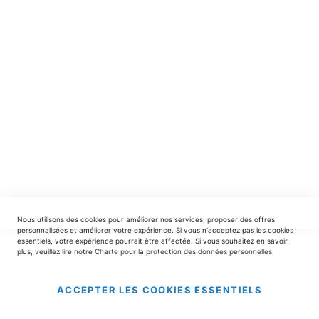
spéciales.
INSCRIPTION
EDITIONS DU TRIOMPHE
contact@editionsdutriomphe.fr
01.40.54.06.91
SERVICES
Nous utilisons des cookies pour améliorer nos services, proposer des offres
LIVRAISON & PAIEMENT
personnalisées et améliorer votre expérience. Si vous n'acceptez pas les cookies
essentiels, votre expérience pourrait être affectée. Si vous souhaitez en savoir
plus, veuillez lire notre
Charte pour la protection des données personnelles
INFORMATIONS
ACCEPTER LES COOKIES ESSENTIELS